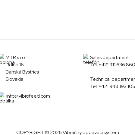
MTR s.r.o.
Sales department
Dolná 16
Tel:
+421 911 636 86
Banská Bystrica
Slovakia
Technical departme
Tel:
+421 948 193 10
info@vibrofeed.com
COPYRIGHT © 2026 Vibračný podávací systém