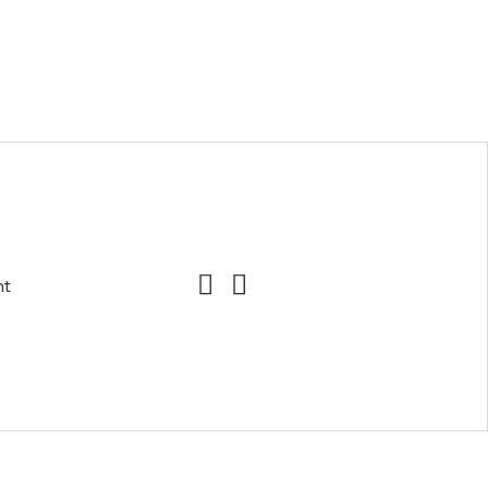
0
nt
5