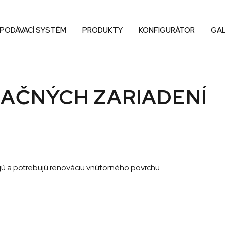
 PODÁVACÍ SYSTÉM
PRODUKTY
KONFIGURÁTOR
GAL
RAČNÝCH ZARIADENÍ
jú a potrebujú renováciu vnútorného povrchu.