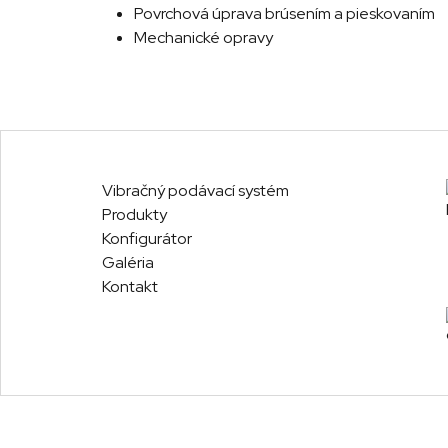
Povrchová úprava brúsením a pieskovaním
Mechanické opravy
Vibračný podávací systém
Produkty
Konfigurátor
Galéria
Kontakt