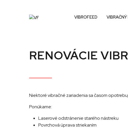
VIBROFEED
VIBRAČNÝ
RENOVÁCIE VIB
Niektoré vibračné zariadenia sa časom opotrebu
Ponúkame:
Laserové odstránenie starého nástreku
Povrchová úprava striekaním