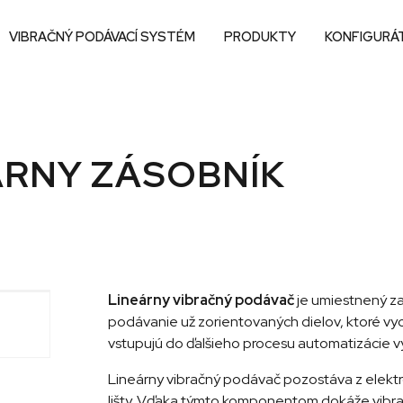
VIBRAČNÝ PODÁVACÍ SYSTÉM
PRODUKTY
KONFIGURÁ
ÁRNY ZÁSOBNÍK
Lineárny vibračný podávač
je umiestnený z
podávanie už zorientovaných dielov, ktoré v
vstupujú do ďalšieho procesu automatizácie v
Lineárny vibračný podávač pozostáva z elek
lišty. Vďaka týmto komponentom dokáže vibr