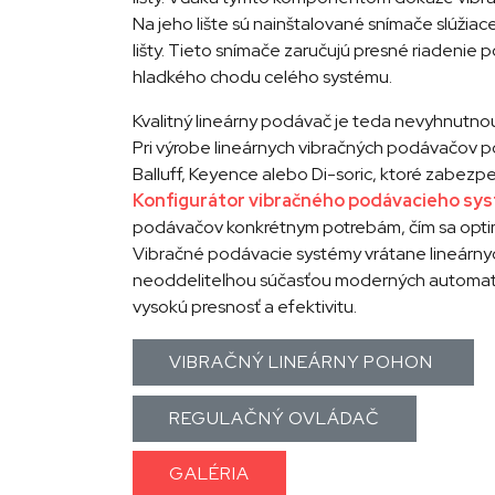
Na jeho lište sú nainštalované snímače slúžiac
lišty. Tieto snímače zaručujú presné riadenie
hladkého chodu celého systému.
Kvalitný lineárny podávač je teda nevyhnutn
Pri výrobe lineárnych vibračných podávačov 
Balluff, Keyence alebo Di-soric, ktoré zabezpe
Konfigurátor vibračného podávacieho sy
podávačov konkrétnym potrebám, čím sa optim
Vibračné podávacie systémy vrátane lineárny
neoddeliteľnou súčasťou moderných automati
vysokú presnosť a efektivitu.
VIBRAČNÝ LINEÁRNY POHON
REGULAČNÝ OVLÁDAČ
GALÉRIA