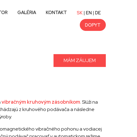
TOR
GALÉRIA
KONTAKT
|
|
SK
EN
DE
DOPYT
MÁM ZÁUJEM
a
vibračným kruhovým zásobníkom
. Slúži na
ychádzajú z kruhového podávača a následne
ýroby.
tromagnetického vibračného pohonu a vodiacej
ačný podávač pracovať v automatickom režime.