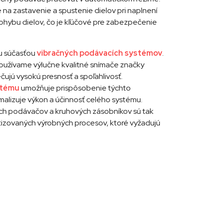
e na zastavenie a spustenie dielov pri naplnení
 pohybu dielov, čo je kľúčové pre zabezpečenie
ou súčasťou
vibračných podávacích systémov
.
používame výlučne kvalitné snímače značky
čujú vysokú presnosť a spoľahlivosť.
stému
umožňuje prispôsobenie týchto
alizuje výkon a účinnosť celého systému.
ch podávačov a kruhových zásobníkov sú tak
zovaných výrobných procesov, ktoré vyžadujú