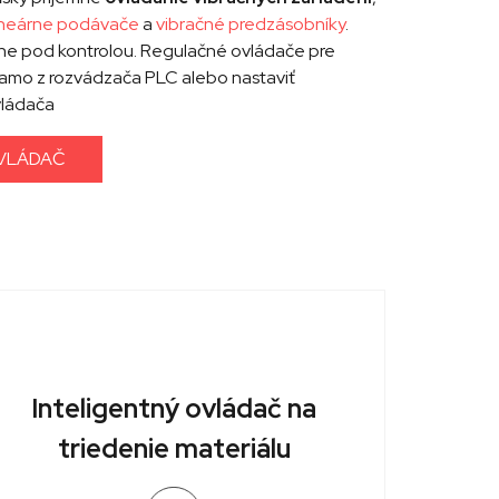
lineárne podávače
a
vibračné predzásobníky
.
ne pod kontrolou. Regulačné ovládače pre
amo z rozvádzača PLC alebo nastaviť
ovládača
OVLÁDAČ
Inteligentný ovládač na
triedenie materiálu