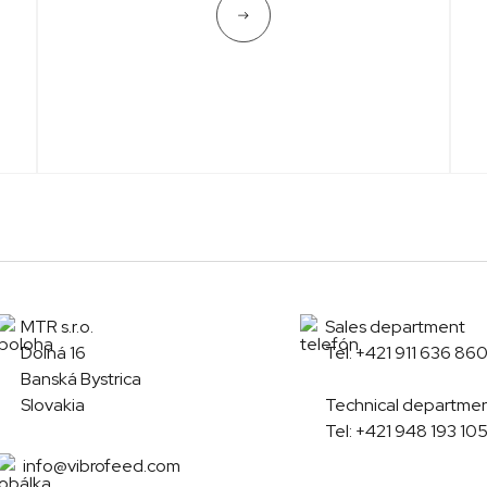
MTR s.r.o.
Sales department
Dolná 16
Tel:
+421 911 636 86
Banská Bystrica
Slovakia
Technical departme
Tel:
+421 948 193 10
info@vibrofeed.com