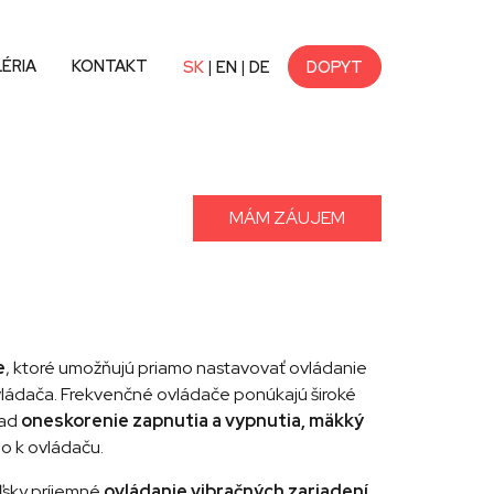
ÉRIA
KONTAKT
|
|
SK
EN
DE
DOPYT
MÁM ZÁUJEM
e
, ktoré umožňujú priamo nastavovať ovládanie
vládača. Frekvenčné ovládače ponúkajú široké
lad
oneskorenie zapnutia a vypnutia, mäkký
mo k ovládaču.
ľsky príjemné
ovládanie vibračných zariadení
,