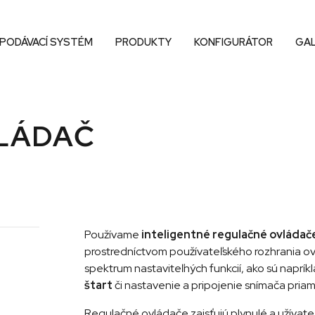
 PODÁVACÍ SYSTÉM
PRODUKTY
KONFIGURÁTOR
GAL
LÁDAČ
Používame
inteligentné regulačné ovládač
prostredníctvom používateľského rozhrania o
spektrum nastaviteľných funkcií, ako sú naprík
štart
či nastavenie a pripojenie snímača pria
Regulačné ovládače zaisťujú plynulé a užívate